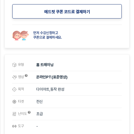
에드핏 쿠폰 코드로 결제하기
먼저 수강신청하고
쿠폰으로 결제하세요.
유형
홈 트레이닝
영상
온라인PT(표준영상)
목적
다이어트,동작 완성
타겟
전신
난이도
초급
도구
-