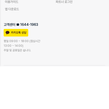
이용가이드
파트너 로그인
앱 다운로드
고객센터 ☎ 1644-1963
카카오톡 상담
평일 09:00 ~ 18:00 (점심시간
13:00 ~ 14:00)
주말 및 공휴일은 쉽니다.
© add-fit.com
이용약관
운영정책
개인정보처리방침
환불규정
(주)에드업
대표 강한
|
61475 광주광역시 동구 금남로 245, 7층 701호(금남로 1가, 전일빌딩)
|
사업자등록번호 571-88-01208