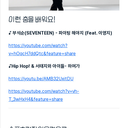
이런 춤을 배워요!
♪
부석순(SEVENTEEN) - 파이팅 해야지 (Feat. 이영지)
https://youtube.com/watch?
v=hOqcH7ddQtc&feature=share
♪
Hip Hop! & 서태지와 아이들- 하여가
https://youtu.be/AMB32UxitDU
https://youtube.com/watch?v=vh-
T_3wHxH4&feature=share